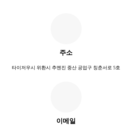
주소
타이저우시 위환시 추멘진 중산 공업구 칭춘서로 5호
이메일