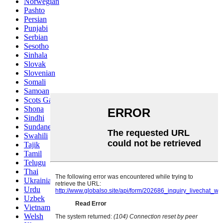
Norwegian
Pashto
Persian
Punjabi
Serbian
Sesotho
Sinhala
Slovak
Slovenian
Somali
Samoan
Scots Gaelic
Shona
Sindhi
Sundanese
Swahili
Tajik
Tamil
Telugu
Thai
Ukrainian
Urdu
Uzbek
Vietnamese
Welsh