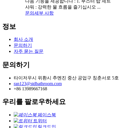
다음 기능을 제공합니다 : 1. 부스터 탑 제트
샤워 : 강력한 물 흐름을 즐기십시오 ...
문의
세부 사항
정보
회사 소개
문의하기
자주 묻는 질문
문의하기
타이저우시 위환시 추멘진 중산 공업구 칭춘서로 5호
ran123@stdbathroom.com
+86 13989667168
우리를 팔로우하세요
페이스북
트위터
링크드인