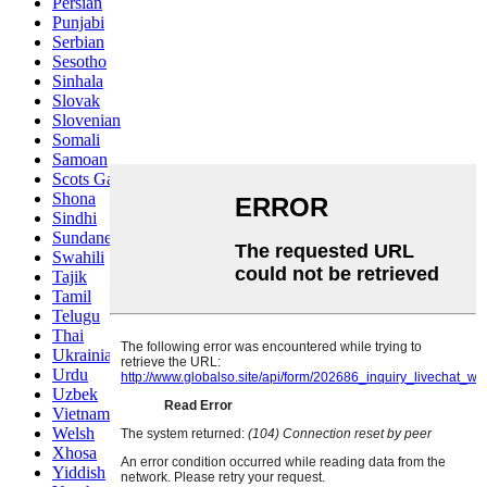
Persian
Punjabi
Serbian
Sesotho
Sinhala
Slovak
Slovenian
Somali
Samoan
Scots Gaelic
Shona
Sindhi
Sundanese
Swahili
Tajik
Tamil
Telugu
Thai
Ukrainian
Urdu
Uzbek
Vietnamese
Welsh
Xhosa
Yiddish