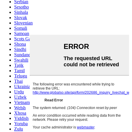
Serbian
Sesotho
Sinhala
Slovak
Slovenian
Somali
Samoan
Scots Gaelic
Shona
Sindhi
Sundanese
Swahili
Tajik
Tamil
Telugu
Thai
Ukrainian
Urdu
Uzbek
Vietnamese
Welsh
Xhosa
Yiddish
Yoruba
Zulu