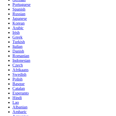
Portuguese
Spanish
Russian
Japanese
Korean
Arabic
Irish
Greek
Turkish
Italian
Danish
Romanian
Indonesian
Czech
Afrikaans
Swedish
Polish
Basque
Catalan
Esperanto
Hindi
Lao
Albanian
Amharic