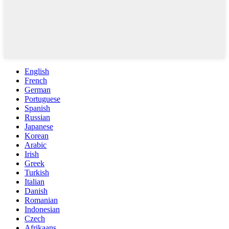
English
French
German
Portuguese
Spanish
Russian
Japanese
Korean
Arabic
Irish
Greek
Turkish
Italian
Danish
Romanian
Indonesian
Czech
Afrikaans