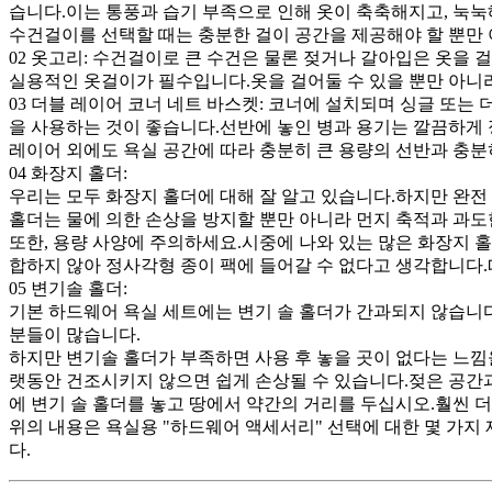
습니다.이는 통풍과 습기 부족으로 인해 옷이 축축해지고, 눅눅
수건걸이를 선택할 때는 충분한 걸이 공간을 제공해야 할 뿐만 
02 옷고리: 수건걸이로 큰 수건은 물론 젖거나 갈아입은 옷을
실용적인 옷걸이가 필수입니다.옷을 걸어둘 수 있을 뿐만 아니라 
03 더블 레이어 코너 네트 바스켓: 코너에 설치되며 싱글 또
을 사용하는 것이 좋습니다.선반에 놓인 병과 용기는 깔끔하게 
레이어 외에도 욕실 공간에 따라 충분히 큰 용량의 선반과 충분
04 화장지 홀더:
우리는 모두 화장지 홀더에 대해 잘 알고 있습니다.하지만 완전
홀더는 물에 의한 손상을 방지할 뿐만 아니라 먼지 축적과 과도
또한, 용량 사양에 주의하세요.시중에 나와 있는 많은 화장지 
합하지 않아 정사각형 종이 팩에 들어갈 수 없다고 생각합니다.
05 변기솔 홀더:
기본 하드웨어 욕실 세트에는 변기 솔 홀더가 간과되지 않습니
분들이 많습니다.
하지만 변기솔 홀더가 부족하면 사용 후 놓을 곳이 없다는 느낌
랫동안 건조시키지 않으면 쉽게 손상될 수 있습니다.젖은 공간과
에 변기 솔 홀더를 놓고 땅에서 약간의 거리를 두십시오.훨씬 더
위의 내용은 욕실용 "하드웨어 액세서리" 선택에 대한 몇 가
다.