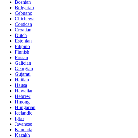
Bosnian
Bulgarian
Cebuano
Chichewa
Corsican
Croatian
Dutch
Estonian
Filipino
Finnish
Frisian
Galician
Georgian
Gujarati
Haitian
Hausa
Hawaiian
Hebrew
Hmong
Hungarian
Icelandic
Igbo
Javanese
Kannada
Kazakh