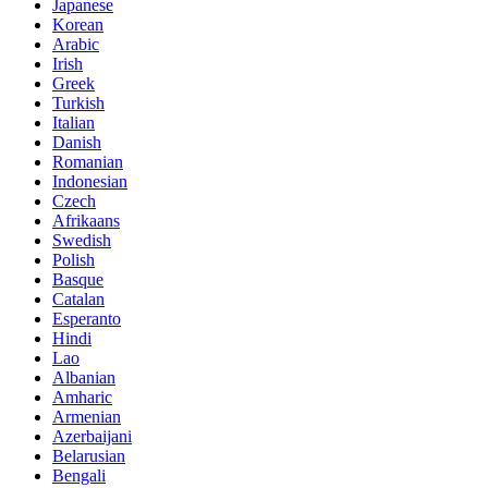
Japanese
Korean
Arabic
Irish
Greek
Turkish
Italian
Danish
Romanian
Indonesian
Czech
Afrikaans
Swedish
Polish
Basque
Catalan
Esperanto
Hindi
Lao
Albanian
Amharic
Armenian
Azerbaijani
Belarusian
Bengali