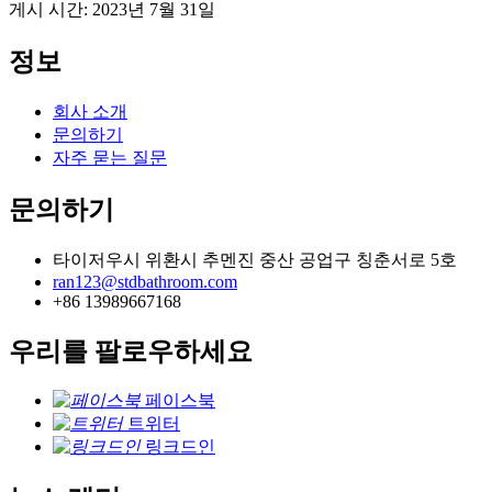
게시 시간: 2023년 7월 31일
정보
회사 소개
문의하기
자주 묻는 질문
문의하기
타이저우시 위환시 추멘진 중산 공업구 칭춘서로 5호
ran123@stdbathroom.com
+86 13989667168
우리를 팔로우하세요
페이스북
트위터
링크드인